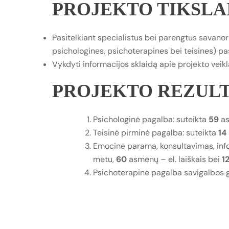
PROJEKTO TIKSLAI
Pasitelkiant specialistus bei parengtus savanor
psichologines, psichoterapines bei teisines) p
Vykdyti informacijos sklaidą apie projekto veik
PROJEKTO REZULT
Psichologinė pagalba: suteikta
59
as
Teisinė pirminė pagalba: suteikta
14
Emocinė parama, konsultavimas, inf
metu,
60
asmenų – el. laiškais bei
12
Psichoterapinė pagalba savigalbos g