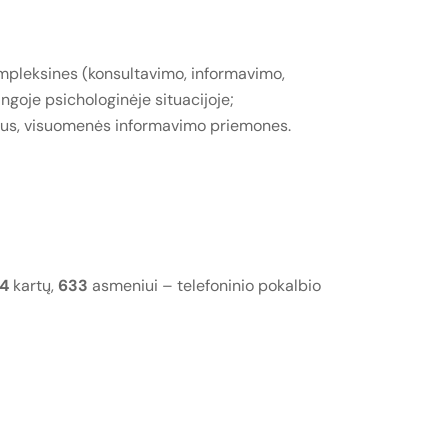
ompleksines (konsultavimo, informavimo,
goje psichologinėje situacijoje;
nklus, visuomenės informavimo priemones.
14
kartų,
633
asmeniui – telefoninio pokalbio