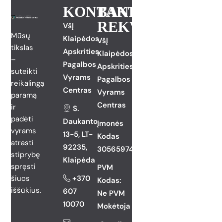
KONTAKTAI
BANKINIAI
REKVIZITAI
VšĮ
Mūsų
Klaipėdos
VšĮ
tikslas
Apskrities
Klaipėdos
–
Pagalbos
Apskrities
suteikti
Vyrams
Pagalbos
reikalingą
Centras
Vyrams
paramą
Centras
ir
S.
padėti
Daukanto
Įmonės
vyrams
13-5, LT-
Kodas
atrasti
92235,
305659744
stiprybę
Klaipėda
spręsti
PVM
šiuos
+370
Kodas:
iššūkius.
607
Ne PVM
10070
Mokėtoja