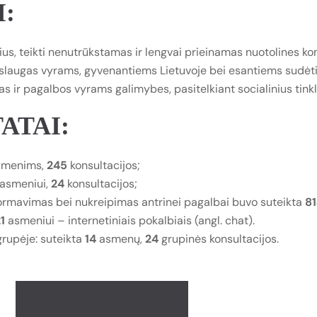
:
ius, teikti nenutrūkstamas ir lengvai prieinamas nuotolines k
aslaugas vyrams, gyvenantiems Lietuvoje bei esantiems sudėtin
las ir pagalbos vyrams galimybes, pasitelkiant socialinius ti
ATAI:
menims,
245
konsultacijos;
asmeniui,
24
konsultacijos;
ormavimas bei nukreipimas antrinei pagalbai buvo suteikta
8
1
asmeniui – internetiniais pokalbiais (angl. chat).
rupėje: suteikta
14
asmenų,
24
grupinės konsultacijos.