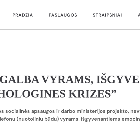
PRADŽIA
PASLAUGOS
STRAIPSNIAI
PAGALBA VYRAMS, IŠGYV
CHOLOGINES KRIZES”
s socialinės apsaugos ir darbo ministerijos projekto, nevy
fonu (nuotoliniu būdu) vyrams, išgyvenantiems emocines 