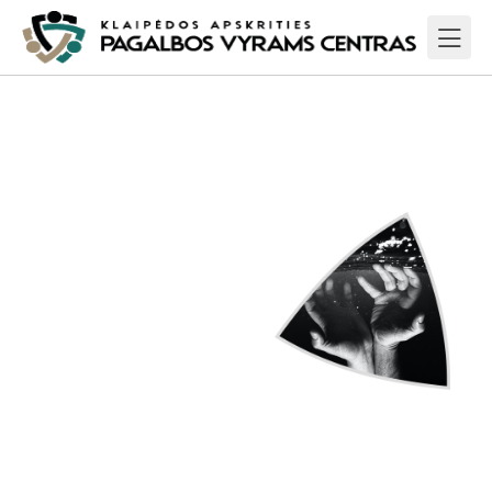
PSICHOSOCIALINĖS
PASLAUGOS
Psichosocialinė pagalba
– tai pagalbos (socialinės,
psichologinės, teisinės)
suteikimas ir
organizavimas asmenims,
išgyvenantiems krizę ar
patiriantiems stiprius
emocinius išgyvenimus
(sunkias ligas, netektis,
skyrybas šeimoje,