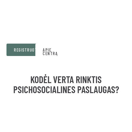
psichologinį, ekonominį,
fizinį ar seksualinį
smurtą), ir jų šeimoms,
artimiesiems.
REGISTRUOTIS
APIE
CENTRĄ
KODĖL VERTA RINKTIS
PSICHOSOCIALINES PASLAUGAS?