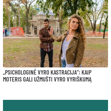
„PSICHOLOGINĖ VYRO KASTRACIJA“: KAIP
V
MOTERIS GALI UŽMUŠTI VYRO VYRIŠKUMĄ
E