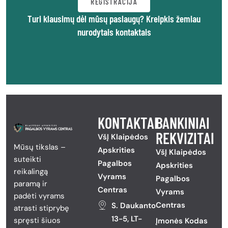
REGISTRACIJA
Turi klausimų dėl mūsų paslaugų? Kreipkis žemiau
nurodytais kontaktais
KONTAKTAI
BANKINIAI
REKVIZITAI
VšĮ Klaipėdos
Mūsų tikslas –
Apskrities
VšĮ Klaipėdos
suteikti
Pagalbos
Apskrities
reikalingą
Vyrams
Pagalbos
paramą ir
Centras
Vyrams
padėti vyrams
Centras
S. Daukanto
atrasti stiprybę
13-5, LT-
spręsti šiuos
Įmonės Kodas