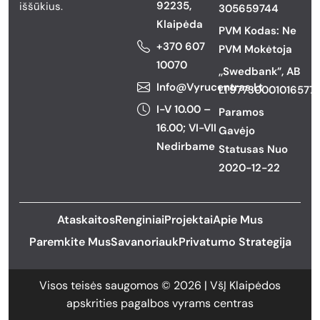
92235,
iššūkius.
305659744
Klaipėda
PVM Kodas: Ne
+370 607
PVM Mokėtoja
10070
,,Swedbank”, AB
Info@vyrucentras.lt
LT977300010165777
I-V 10.00 –
Paramos
16.00; VI-VII
Gavėjo
Nedirbame
Statusas Nuo
2020-12-22
Ataskaitos
Renginiai
Projektai
Apie Mus
Paremkite Mus
Savanoriauk
Privatumo Strategija
Visos teisės saugomos © 2026 | VšĮ Klaipėdos
apskrities pagalbos vyrams centras