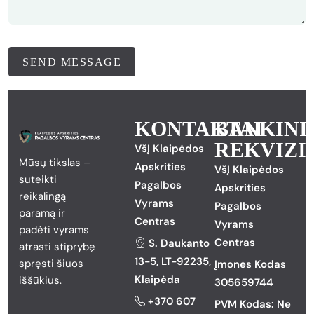
KONTAKTAI
BANKINI
REKVIZI
VšĮ Klaipėdos
Mūsų tikslas –
Apskrities
VšĮ Klaipėdos
suteikti
Pagalbos
Apskrities
reikalingą
Vyrams
Pagalbos
paramą ir
Centras
Vyrams
padėti vyrams
Centras
S. Daukanto
atrasti stiprybę
13-5, LT-92235,
spręsti šiuos
Įmonės Kodas
Klaipėda
iššūkius.
305659744
+370 607
PVM Kodas: Ne