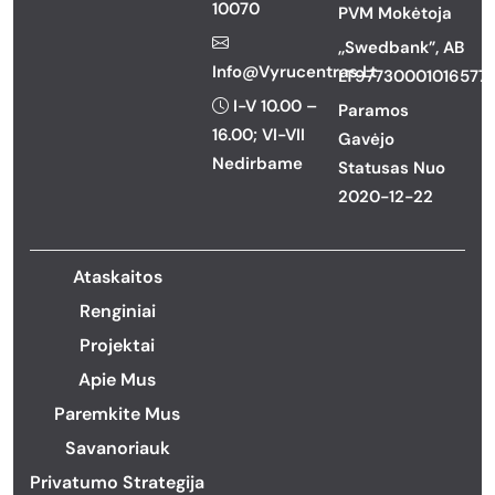
10070
PVM Mokėtoja
,,Swedbank”, AB
Info@vyrucentras.lt
LT977300010165777
I-V 10.00 –
Paramos
16.00; VI-VII
Gavėjo
Nedirbame
Statusas Nuo
2020-12-22
Ataskaitos
Renginiai
Projektai
Apie Mus
Paremkite Mus
Savanoriauk
Privatumo Strategija